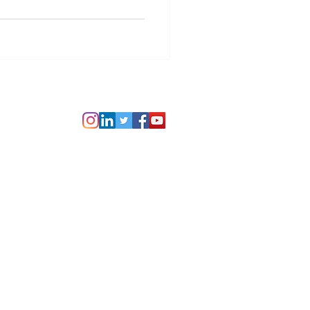
gale
RGPD