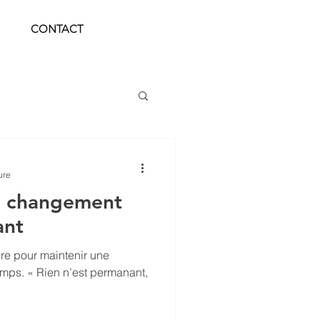
CONTACT
ure
e changement
ant
re pour maintenir une
emps. « Rien n’est permanant,