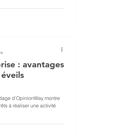
re
rise : avantages
 éveils
ndage d’OpinionWay montre
ts à réaliser une activité