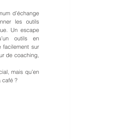
imum d’échange 
er les outils 
que. Un escape 
un outils en 
facilement sur 
r de coaching, 
al, mais qu’en 
 café ?