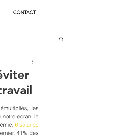
CONTACT
éviter
ravail
ultipliés, les 
notre écran, le 
émie, 
6 salariés 
dernier, 41% des 