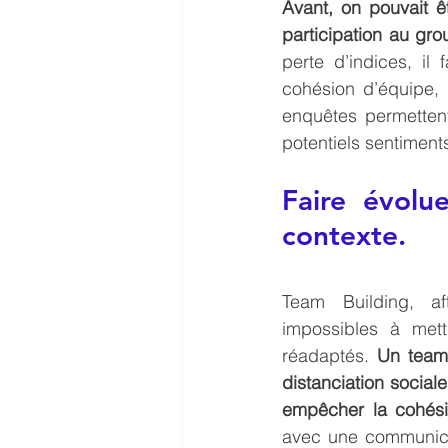
Avant, on pouvait ê
participation au group
perte d’indices, il 
cohésion d’équipe, a
enquêtes permettent 
potentiels sentiment
Faire évolu
contexte.
Team Building, af
impossibles à met
réadaptés. 
Un team 
distanciation social
empêcher la cohési
avec une communica