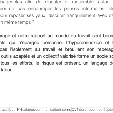
sageables afin de discuter et rassembler autour d
quoi ne pas encourager les pauses informelles tél
our reposer ses yeux, discuter tranquillement avec ce
 en même temps ?
eragir et notre rapport au monde du travail sont bousc
tale qui n’épargne personne. L’hyperconnexion et le
 pas l’isolement au travail et brouillent son repér
utils adaptés et un collectif valorisé forme un socle sol
 tous les efforts, le risque est présent, un langage d
n tabou.
ravail
outil RH
salariés
communicationinterne
QVT
écransconnectés
bie