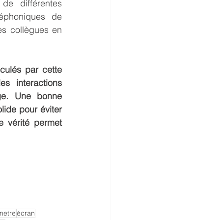
e différentes 
éphoniques de 
s collègues en 
ulés par cette 
s interactions 
age. Une bonne 
ide pour éviter 
e vérité permet 
netre
écran